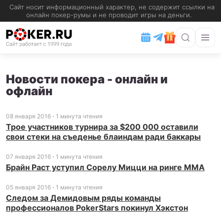
Новости покера - онлайн и
офлайн
08 января 2016
1 минута чтения
Трое участников турнира за $200 000 оставили
свои стеки на съеденье блаиндам ради баккары
07 января 2016
1 минута чтения
Брайн Раст уступил Сорелу Мицци на ринге MMA
05 января 2016
1 минута чтения
Следом за Демидовым ряды команды
профессионалов PokerStars покинул Хэкстон