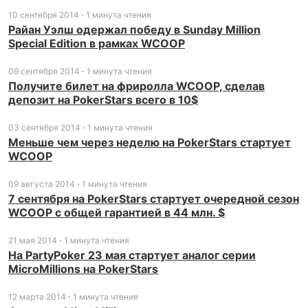
10 сентября 2014
1 минута чтения
Райан Уэлш одержал победу в Sunday Million
Special Edition в рамках WCOOP
09 сентября 2014
1 минута чтения
Получите билет на фриролла WCOOP, сделав
депозит на PokerStars всего в 10$
03 сентября 2014
1 минута чтения
Меньше чем через неделю на PokerStars стартует
WCOOP
09 августа 2014
1 минута чтения
7 сентября на PokerStars стартует очередной сезон
WCOOP с общей гарантией в 44 млн. $
21 мая 2014
1 минута чтения
На PartyPoker 23 мая стартует аналог серии
MicroMillions на PokerStars
12 марта 2014
1 минута чтения