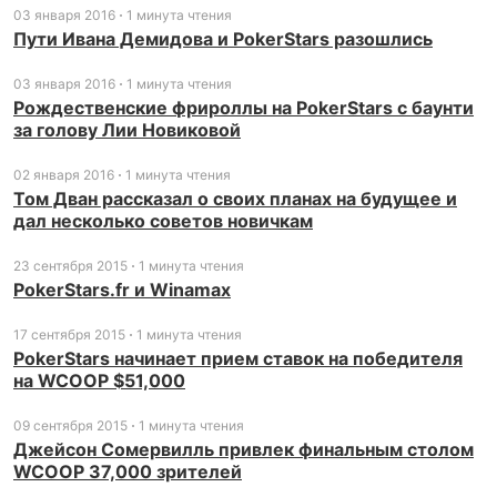
03 января 2016
1 минута чтения
Пути Ивана Демидова и PokerStars разошлись
03 января 2016
1 минута чтения
Рождественские фрироллы на PokerStars с баунти
за голову Лии Новиковой
02 января 2016
1 минута чтения
Том Дван рассказал о своих планах на будущее и
дал несколько советов новичкам
23 сентября 2015
1 минута чтения
PokerStars.fr и Winamax
17 сентября 2015
1 минута чтения
PokerStars начинает прием ставок на победителя
на WCOOP $51,000
09 сентября 2015
1 минута чтения
Джейсон Сомервилль привлек финальным столом
WCOOP 37,000 зрителей