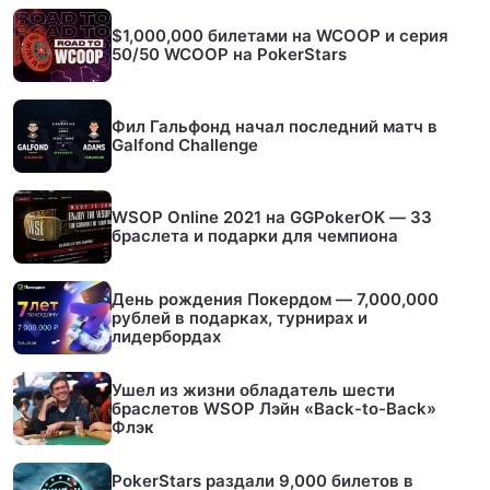
$1,000,000 билетами на WCOOP и серия
50/50 WCOOP на PokerStars
Фил Гальфонд начал последний матч в
Galfond Challenge
WSOP Online 2021 на GGPokerOK — 33
браслета и подарки для чемпиона
День рождения Покердом — 7,000,000
рублей в подарках, турнирах и
лидербордах
Ушел из жизни обладатель шести
браслетов WSOP Лэйн «Back-to-Back»
Флэк
PokerStars раздали 9,000 билетов в