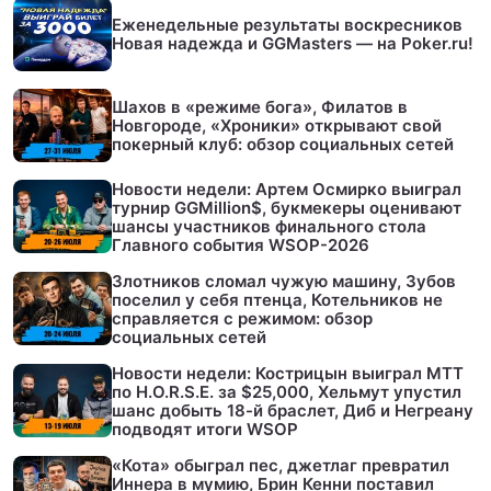
Еженедельные результаты воскресников
Новая надежда и GGMasters — на Poker.ru!
Шахов в «режиме бога», Филатов в
Новгороде, «Хроники» открывают свой
покерный клуб: обзор социальных сетей
Новости недели: Артем Осмирко выиграл
турнир GGMillion$, букмекеры оценивают
шансы участников финального стола
Главного события WSOP-2026
Злотников сломал чужую машину, Зубов
поселил у себя птенца, Котельников не
справляется с режимом: обзор
социальных сетей
Новости недели: Кострицын выиграл МТТ
по H.O.R.S.E. за $25,000, Хельмут упустил
шанс добыть 18-й браслет, Диб и Негреану
подводят итоги WSOP
«Кота» обыграл пес, джетлаг превратил
Иннера в мумию, Брин Кенни поставил