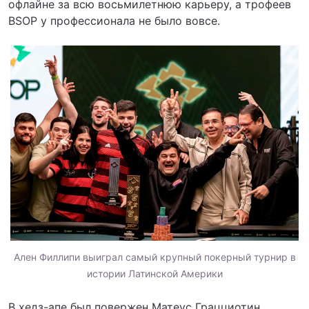
офлайне за всю восьмилетнюю карьеру, а трофеев
BSOP у профессионала не было вовсе.
Ален Филлипи выиграл самый крупный покерный турнир в
истории Латинской Америки
В хедз-апе был повержен Матеус Грацциотин,