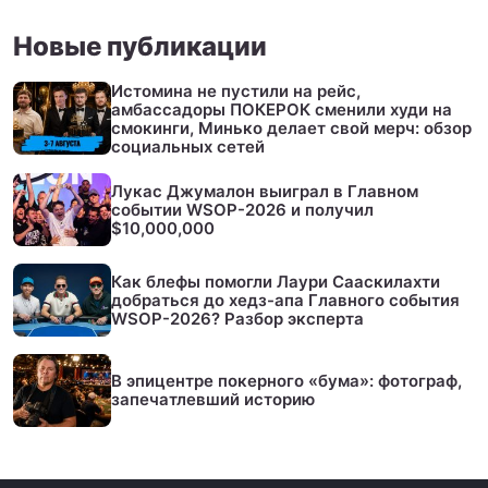
Новые публикации
Истомина не пустили на рейс,
амбассадоры ПОКЕРОК сменили худи на
смокинги, Минько делает свой мерч: обзор
социальных сетей
Лукас Джумалон выиграл в Главном
событии WSOP-2026 и получил
$10,000,000
Как блефы помогли Лаури Сааскилахти
добраться до хедз-апа Главного события
WSOP-2026? Разбор эксперта
В эпицентре покерного «бума»: фотограф,
запечатлевший историю