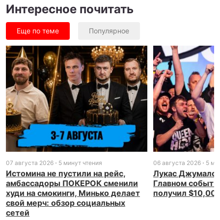
Интересное почитать
Еще по теме
Популярное
07 августа 2026
5 минут чтения
06 августа 2026
5 ми
Истомина не пустили на рейс,
Лукас Джумалон
амбассадоры ПОКЕРОК сменили
Главном событи
худи на смокинги, Минько делает
получил $10,00
свой мерч: обзор социальных
сетей