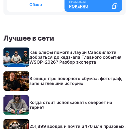
Обзор
POKERRU
Лучшее в сети
Как блефы помогли Лаури Сааскилахти
добраться до хедз-апа Главного события
WSOP-2026? Разбор эксперта
В эпицентре покерного «бума»: фотограф,
запечатлевший историю
Когда стоит использовать овербет на
терне?
251,899 входов и почти $470 млн призовых: