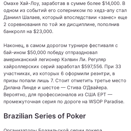
Омахе Хай-Лоу, заработав в сумме более $14,000. В
одном из событий его соперником по хедз-апу стал
Даниил Шалаев, который впоследствии «занес» еще
2 соревнования по той же дисциплине, пополнив
банкролл на $23,000.
Наконец, в самом дорогом турнире фестиваля с
бай-ином $50,000 победу отпраздновал
американский легионер Кэлвин Ли. Регуляр
хайроллерских серий заработал $597,556. При 33
участниках, из которых 6 оформили реэнтри, в
призы попали лишь 7. Стоит отметить третье место
Дилана Линде и шестое — Стива О’Двайера.
Вероятно, для профессионалов из США EPT —
промежуточная серия по дороге на WSOP Paradise.
Brazilian Series of Poker
Организаторы Бразильской серии покера