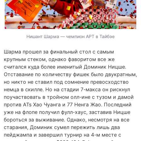
Нишант Шарма — чемпион APT в Тайбэе
Шарма прошел за финальный стол с самым
крупным стеком, однако фаворитом все же
считался куда более именитый Доминик Ницше.
Отставание по количеству фишек было двукратным,
но никто не ставил под сомнение превосходство
немца в скилле. Но на стадии 7-макса он рискнул
поучаствовать в тройном олл-ине с тузом и дамой
против ATs Хао Чуанга и 77 Ненга Жао. Последний
уже на флопе получил фулл-хаус, заставив Ницше
бороться за выживание. Однако, несмотря на все
старания, Доминик сумел пережить лишь два
пейджампа и завершил турнир на 4-м месте с