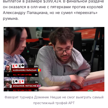
выплатой в размере $399,424. В финальной раздаче
он оказался в олл-ине с пятерками против королей
Александру Папациана, но не сумел «переехать»
румына.
Фаворит турнира Доминик Ницше не смог выиграть самый
престижный трофей APT