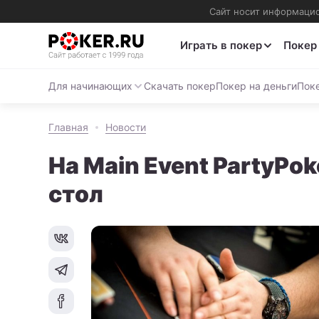
Играть в покер
Покер
Для начинающих
Скачать покер
Покер на деньги
Пок
Главная
Новости
На Main Event PartyPo
стол