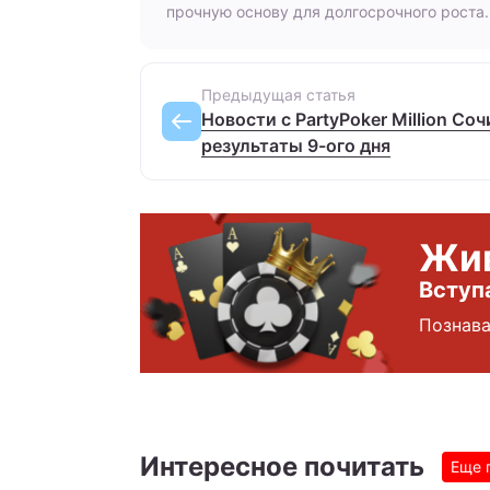
прочную основу для долгосрочного роста.
Предыдущая статья
Новости с PartyPoker Million Со
результаты 9-ого дня
Жи
Вступ
Познава
Интересное почитать
Еще 