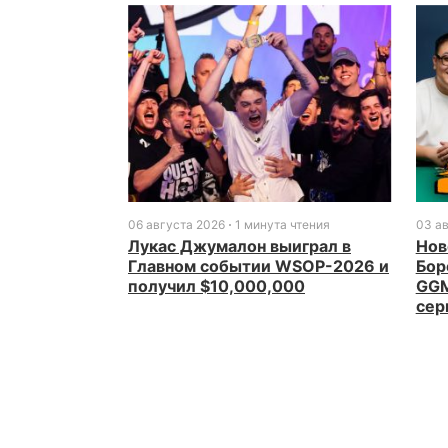
06 августа 2026
1 минута чтения
03 а
Лукас Джумалон выиграл в
Нов
Главном событии WSOP-2026 и
Бор
получил $10,000,000
GGM
сер