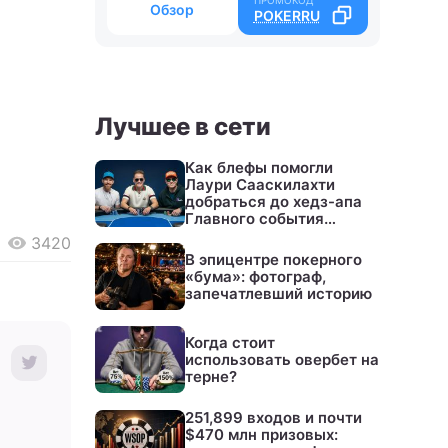
Обзор
POKERRU
Лучшее в сети
Как блефы помогли
Лаури Сааскилахти
добраться до хедз-апа
Главного события
WSOP-2026? Разбор
3420
эксперта
В эпицентре покерного
«бума»: фотограф,
запечатлевший историю
Когда стоит
использовать овербет на
терне?
251,899 входов и почти
$470 млн призовых: