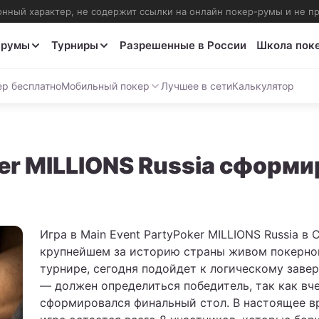
 румы
Турниры
Разрешенные в России
Школа пок
ер бесплатно
Мобильный покер
Лучшее в сети
Калькулятор
ker MILLIONS Russia сфор
Игра в Main Event PartyPoker MILLIONS Russia в С
крупнейшем за историю страны живом покерн
турнире, сегодня подойдет к логическому зав
— должен определиться победитель, так как вч
сформировался финальный стол. В настоящее в