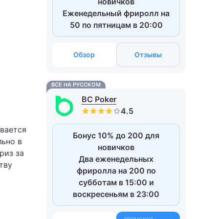
новичков
Еженедельный фриролл на
50 по пятницам в 20:00
Обзор
Отзывы
ВСЕ НА РУССКОМ
BC Poker
ывается
Бонус 10% до 200 для
льно в
новичков
риз за
Два еженедельных
тву
фриролла на 200 по
субботам в 15:00 и
воскресеньям в 23:00