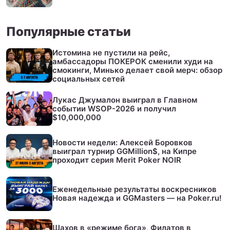
Популярные статьи
Истомина не пустили на рейс,
амбассадоры ПОКЕРОК сменили худи на
смокинги, Минько делает свой мерч: обзор
социальных сетей
Лукас Джумалон выиграл в Главном
событии WSOP-2026 и получил
$10,000,000
Новости недели: Алексей Боровков
выиграл турнир GGMillion$, на Кипре
проходит серия Merit Poker NOIR
Еженедельные результаты воскресников
Новая надежда и GGMasters — на Poker.ru!
Шахов в «режиме бога», Филатов в