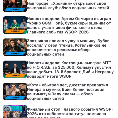
Новгороде, «Хроники» открывают свой
покерный клуб: обзор социальных сетей
Новости недели: Артем Осмирко выиграл
турнир GGMillion$, букмекеры оценивают
шансы участников финального стола
Главного события WSOP-2026
Злотников сломал чужую машину, Зубов
поселил у себя птенца, Котельников не
справляется с режимом: обзор
социальных сетей
Новости недели: Кострицын выиграл МТТ
по H.O.R.S.E. за $25,000, Хельмут упустил
шанс добыть 18-й браслет, Диб и Негреану
подводят итоги WSOP
«Кота» обыграл пес, джетлаг превратил
Иннера в мумию, Брин Кенни поставил
ультиматум Залу славы — обзор
социальных сетей
Финальный стол Главного события WSOP-
2026: кто поборется за титул чемпиона