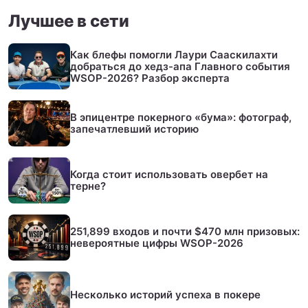
Лучшее в сети
Как блефы помогли Лаури Сааскилахти
добраться до хедз-апа Главного события
WSOP-2026? Разбор эксперта
В эпицентре покерного «бума»: фотограф,
запечатлевший историю
Когда стоит использовать овербет на
терне?
251,899 входов и почти $470 млн призовых:
невероятные цифры WSOP-2026
Несколько историй успеха в покере