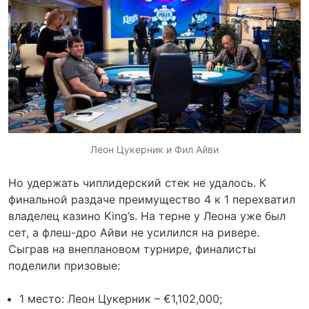
Леон Цукерник и Фил Айви
Но удержать чиплидерский стек не удалось. К
финальной раздаче преимущество 4 к 1 перехватил
владелец казино King’s. На терне у Леона уже был
сет, а флеш-дро Айви не усилился на ривере.
Сыграв на внеплановом турнире, финалисты
поделили призовые:
1 место: Леон Цукерник – €1,102,000;