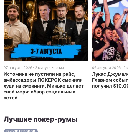
07 августа 2026
2 минуты чтения
06 августа 2026
2 ми
Истомина не пустили на рейс,
Лукас Джумалон
амбассадоры ПОКЕРОК сменили
Главном событи
худи на смокинги, Минько делает
получил $10,00
свой мерч: обзор социальных
сетей
Лучшие покер-румы
ВЫБОР ИГРОКОВ