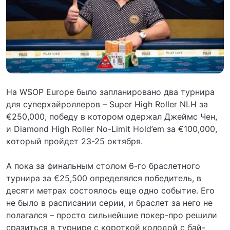
На WSOP Europe было запланировано два турнира
для суперхайроллеров – Super High Roller NLH за
€250,000, победу в котором одержал Джеймс Чен,
и Diamond High Roller No-Limit Hold’em за €100,000,
который пройдет 23-25 октября.
А пока за финальным столом 6-го браслетного
турнира за €25,500 определялся победитель, в
десяти метрах состоялось еще одно событие. Его
не было в расписании серии, и браслет за него не
полагался – просто сильнейшие покер-про решили
сразиться в турнире с короткой колодой с бай-