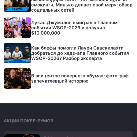
смокинги, Минько делает свой мерч: обзор
социальных сетей
Лукас Джумалон выиграл в Главном
событии WSOP-2026 и получил
$10,000,000
Как блефы помогли Лаури Сааскилахти
добраться до хедз-апа Главного события
WSOP-2026? Разбор эксперта
В эпицентре покерного «бума»: фотограф,
запечатлевший историю
АКЦИИ ПОКЕР-РУМОВ