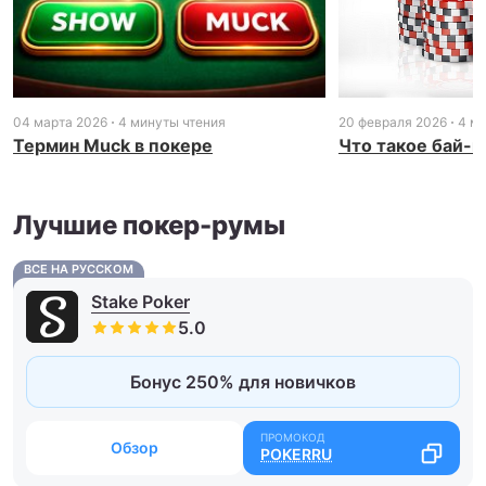
04 марта 2026
4 минуты чтения
20 февраля 2026
4 м
Термин Muck в покере
Что такое бай-и
Лучшие покер-румы
ВСЕ НА РУССКОМ
Stake Poker
Бонус 250% для новичков
Обзор
POKERRU