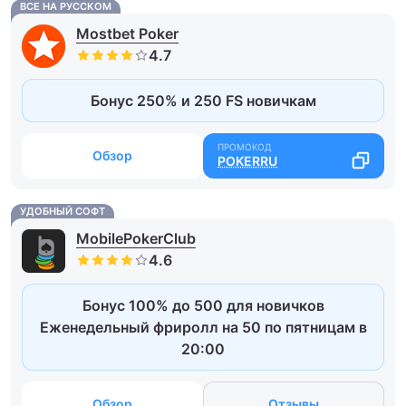
ВСЕ НА РУССКОМ
Mostbet Poker
Бонус 250% и 250 FS новичкам
Обзор
POKERRU
УДОБНЫЙ СОФТ
MobilePokerClub
Бонус 100% до 500 для новичков
Еженедельный фриролл на 50 по пятницам в
20:00
Обзор
Отзывы