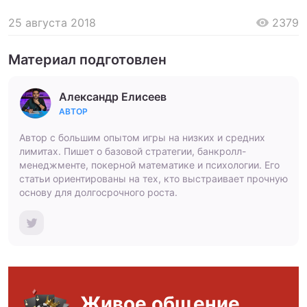
25 августа 2018
2379
Материал подготовлен
Александр Елисеев
АВТОР
Автор с большим опытом игры на низких и средних
лимитах. Пишет о базовой стратегии, банкролл-
менеджменте, покерной математике и психологии. Его
статьи ориентированы на тех, кто выстраивает прочную
основу для долгосрочного роста.
Живое общение