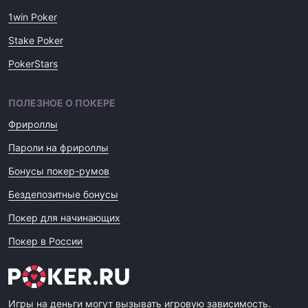
1win Poker
Stake Poker
PokerStars
ПОЛЕЗНОЕ О ПОКЕРЕ
Фрироллы
Пароли на фрироллы
Бонусы покер-румов
Бездепозитные бонусы
Покер для начинающих
Покер в России
Игры на деньги могут вызывать игровую зависимость.