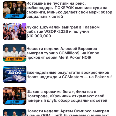
Истомина не пустили на рейс,
амбассадоры ПОКЕРОК сменили худи на
смокинги, Минько делает свой мерч: обзор
социальных сетей
Лукас Джумалон выиграл в Главном
событии WSOP-2026 и получил
$10,000,000
Новости недели: Алексей Боровков
выиграл турнир GGMillion$, на Кипре
проходит серия Merit Poker NOIR
Еженедельные результаты воскресников
Новая надежда и GGMasters — на Poker.ru!
Шахов в «режиме бога», Филатов в
Новгороде, «Хроники» открывают свой
покерный клуб: обзор социальных сетей
Новости недели: Артем Осмирко выиграл
турнир GGMillion$, букмекеры оценивают