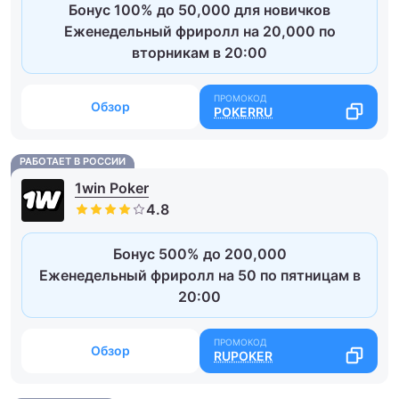
Бонус 100% до 50,000 для новичков
Еженедельный фриролл на 20,000 по
вторникам в 20:00
Обзор
POKERRU
РАБОТАЕТ В РОССИИ
1win Poker
Бонус 500% до 200,000
Еженедельный фриролл на 50 по пятницам в
20:00
Обзор
RUPOKER