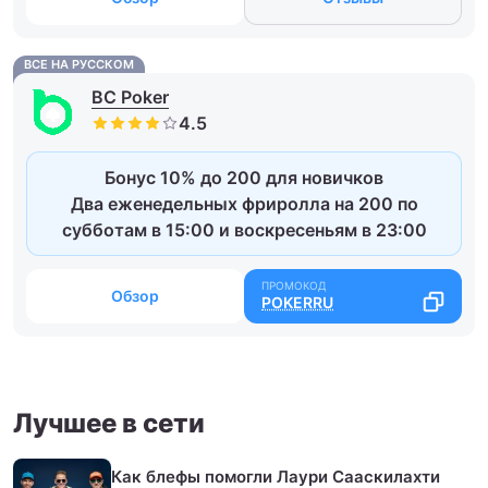
ВСЕ НА РУССКОМ
BC Poker
Бонус 10% до 200 для новичков
Два еженедельных фриролла на 200 по
субботам в 15:00 и воскресеньям в 23:00
Обзор
POKERRU
Лучшее в сети
Как блефы помогли Лаури Сааскилахти