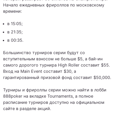
Начало ежедневных фрироллов по московскому
времени:
в 15:05;
в 21:35;
в 00:35.
Большинство турниров серии будут со
вступительным взносом не больше $5, а бай-ин
самого дорогого турнира High Roller составит $55.
Вход на Main Event составит $30, а
гарантированный призовой фонд составит $50,000.
Турниры и фрироллы серии можно найти в лобби
888poker на вкладке Tournaments, а полное
расписание турниров доступно на официальном
сайте в разделе акций.