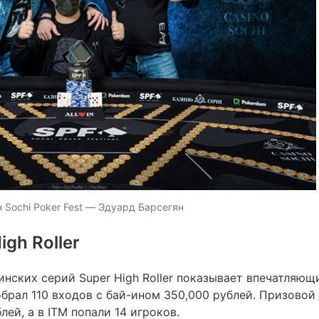
 Sochi Poker Fest — Эдуард Барсегян
igh Roller
нских серий Super High Roller показывает впечатляющ
обрал 110 входов с бай-ином 350,000 рублей. Призовой
ей, а в ITM попали 14 игроков.