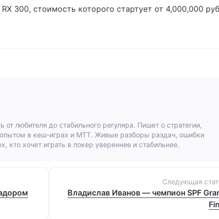
RX 300, стоимость которого стартует от 4,000,000 руб
 от любителя до стабильного регуляра. Пишет о стратегии,
 опытом в кеш-играх и МТТ. Живые разборы раздач, ошибки
, кто хочет играть в покер увереннее и стабильнее.
Следующая стат
садором
Владислав Иванов — чемпион SPF Gra
Fi