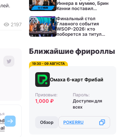
Иннера в мумию, Брин
лей.
Кенни поставил
ультиматум Залу славы
Финальный стол
— обзор социальных
Главного события
сетей
2197
WSOP-2026: кто
поборется за титул
чемпиона мира по
покеру?
Ближайшие фрироллы
19:30 - 09 АВГУСТА
Омаха 6-карт Фрибай
Призовые:
Пароль:
1,000 ₽
Доступен для
всех
ья
nd
Обзор
POKERRU
nal