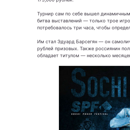
Турнир сам по себе вышел динамичным 
битва выставлений — только трое игрок
потребовалось три часа, чтобы опреде
Им стал Эдуард Барсегян — он самолич
рублей призовых. Также россиянин пол
обладает титулом — несколько месяцев