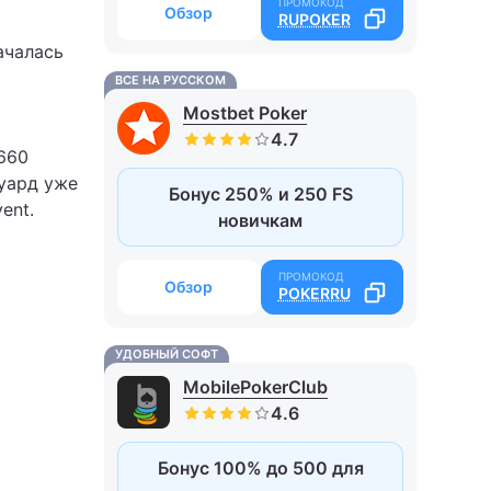
Обзор
RUPOKER
ачалась
ВСЕ НА РУССКОМ
Mostbet Poker
660
дуард уже
Бонус 250% и 250 FS
ent.
новичкам
Обзор
POKERRU
УДОБНЫЙ СОФТ
MobilePokerClub
Бонус 100% до 500 для