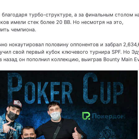
благодаря турбо-структуре, а за финальным столом н
ов имели стек более 20 BB. Но несмотря на это,
лить чемпиона.
но нокаутировал половину оппонентов и забрал 2,634,
учил свой первый кубок ключевого турнира SPF. Но Э
 назад он пополнил коллекцию, выиграв Bounty Main Ev