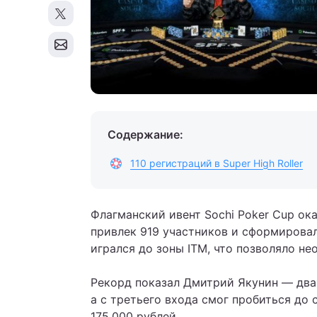
Содержание:
110 регистраций в Super High Roller
Флагманский ивент Sochi Poker Cup ок
привлек 919 участников и сформировал
игрался до зоны ITM, что позволяло не
Рекорд показал Дмитрий Якунин — два
а с третьего входа смог пробиться до 
175,000 рублей.