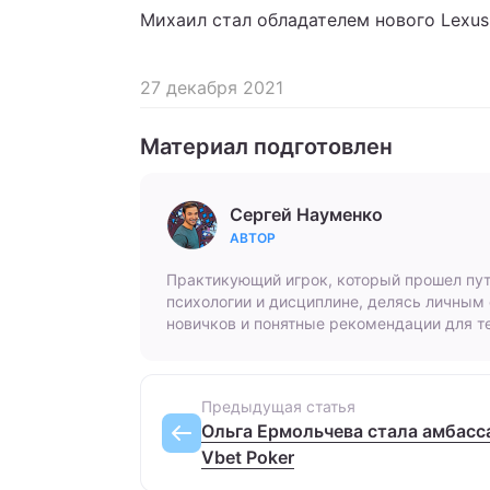
Михаил стал обладателем нового Lexus 
27 декабря 2021
Материал подготовлен
Сергей Науменко
АВТОР
Практикующий игрок, который прошел путь
психологии и дисциплине, делясь личным
новичков и понятные рекомендации для тех
Предыдущая статья
Ольга Ермольчева стала амбас
Vbet Poker