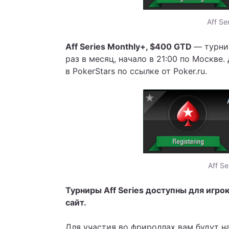
Aff Se
Aff Series Monthly+, $400 GTD
— турни
раз в месяц, начало в 21:00 по Москве
в PokerStars по ссылке от Poker.ru.
Aff S
Турниры Aff Series доступны для игро
сайт.
Для участия во фрироллах вам будут 