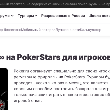
 румы
Турниры
Разрешенные в России
Школа пок
ер бесплатно
Мобильный покер
Лучшее в сети
Калькулятор
 на PokerStars для игроков
Poker.ru организует специально для своих игро
регулярные фрироллы на PokerStars. Турниры бу
проходить несколько раз в месяц, что является
хорошим способом построить банкролл для игр
только начавших играть в покер и желающих о
игровой опыт.