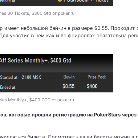
ries 30 Tickets, $300 Gtd от poker.ru
р имеет небольшой бай-ин в размере $0.55. Проходит 
. Для участия в нем как и во фрироллах обязательна ре
eries Monthly+, $400 GTD от poker.ru
ков, которые прошли регистрацию на PokerStars через
начислятьcя билеты. Посмотреть ваши билеты можно в 