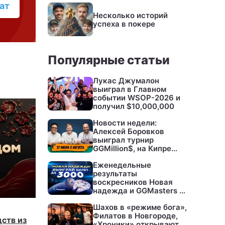
ат
Несколько историй
успеха в покере
Популярные статьи
Лукас Джумалон
выиграл в Главном
событии WSOP-2026 и
получил $10,000,000
Новости недели:
Алексей Боровков
выиграл турнир
GGMillion$, на Кипре
проходит серия Merit
Еженедельные
Poker NOIR
результаты
воскресников Новая
надежда и GGMasters —
на Poker.ru!
Шахов в «режиме бога»,
Филатов в Новгороде,
ств из
«Хроники» открывают