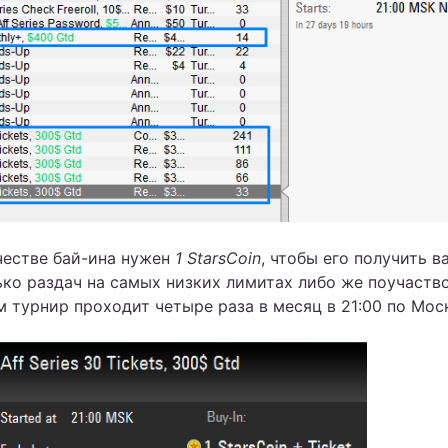
честве бай-ина нужен
1 StarsCoin
, чтобы его получить в
ко раздач на самых низких лимитах либо же поучаство
 турнир проходит четыре раза в месяц в 21:00 по Мос