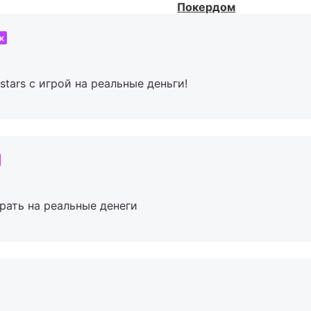
Покердом
к
tars с игрой на реальные деньги!
рать на реальные денеги