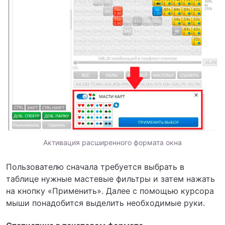
Активация расширенного формата окна
Пользователю сначала требуется выбрать в
таблице нужные мастевые фильтры и затем нажать
на кнопку «Применить». Далее с помощью курсора
мыши понадобится выделить необходимые руки.