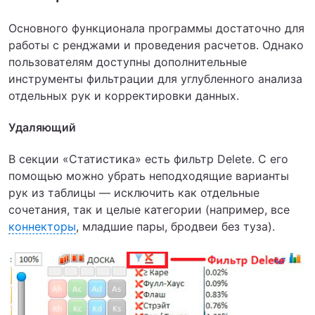
Основного функционала программы достаточно для
работы с ренджами и проведения расчетов. Однако
пользователям доступны дополнительные
инструменты фильтрации для углубленного анализа
отдельных рук и корректировки данных.
Удаляющий
В секции «Статистика» есть фильтр Delete. С его
помощью можно убрать неподходящие варианты
рук из таблицы — исключить как отдельные
сочетания, так и целые категории (например, все
коннекторы
, младшие пары, бродвеи без туза).