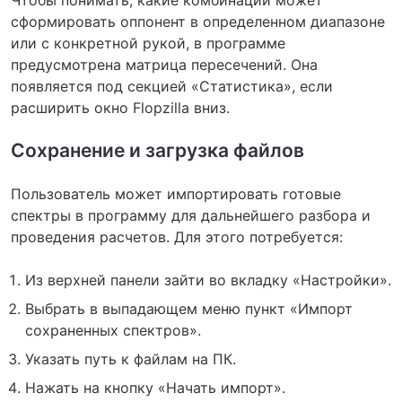
сформировать оппонент в определенном диапазоне
или с конкретной рукой, в программе
предусмотрена матрица пересечений. Она
появляется под секцией «Статистика», если
расширить окно Flopzilla вниз.
Сохранение и загрузка файлов
Пользователь может импортировать готовые
спектры в программу для дальнейшего разбора и
проведения расчетов. Для этого потребуется:
Из верхней панели зайти во вкладку «Настройки».
Выбрать в выпадающем меню пункт «Импорт
сохраненных спектров».
Указать путь к файлам на ПК.
Нажать на кнопку «Начать импорт».