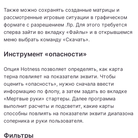
Также можно сохранять созданные матрицы и
рассмотренные игровые ситуации в графическом
формате с разрешением .flp. Для этого требуется
сперва зайти во вкладку «Файлы» и в открывшемся
меню выбрать команду «Скачать».
Инструмент «опасности»
Опция Hotness позволяет определять, как карта
терна повлияет на показатели эквити. Чтобы
оценить «опасность», нужно сначала ввести
информацию по флопу, а затем задать во вкладке
«Мертвые руки» стартеры. Далее программа
выполнит расчеты и подсветит, какие карты
способны повлиять на показатели эквити диапазона
соперника и руки пользователя.
Фильтры