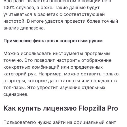
AJo разыгрывается оппонентом в позиции не в
100% случаев, а реже. Такие данные будут
учитываться в расчетах с соответствующей
частотой. В итоге удастся провести более точный
анализ диапазона.
Применение фильтров к конкретным рукам
Можно использовать инструменты программы
точечно. Это позволит настроить отображение
конкретных комбинаций или определенных
категорий рук. Например, можно оставить только
стартеры, которые дают гатшоты или попадают в
топ-пары. Это упростит изучение отдельных
сценариев.
Как купить лицензию Flopzilla Pro
Пользователю нужно зайти на официальный сайт