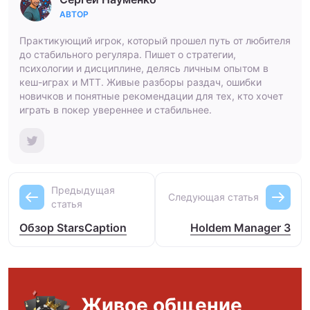
АВТОР
Практикующий игрок, который прошел путь от любителя
до стабильного регуляра. Пишет о стратегии,
психологии и дисциплине, делясь личным опытом в
кеш-играх и МТТ. Живые разборы раздач, ошибки
новичков и понятные рекомендации для тех, кто хочет
играть в покер увереннее и стабильнее.
Предыдущая
Следующая статья
статья
Обзор StarsCaption
Holdem Manager 3
Живое общение