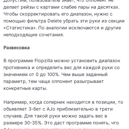
Допустим, пользователь знает, что оппонент не
делает рейзы с картами слабее пары на десятках.
Чтобы скорректировать его диапазон, нужно с
помощью фильтра Delete убрать эти руки из секции
«Статистика». По аналогии исключаются и другие
неподходящие сочетания.
Развесовка
В программе Flopzilla можно установить диапазон
противника и определить вес для каждой руки со
значением от 0 до 100%. Чем выше заданный
параметр, тем чаще оппонент разыгрывает
конкретные карты.
Например, когда соперник находится в позиции, то
объявляет 3-бет с AJo приблизительно в трети
случаев. Для такой руки можно задать вес в
размере 30-35%. Это даст программе понять, что