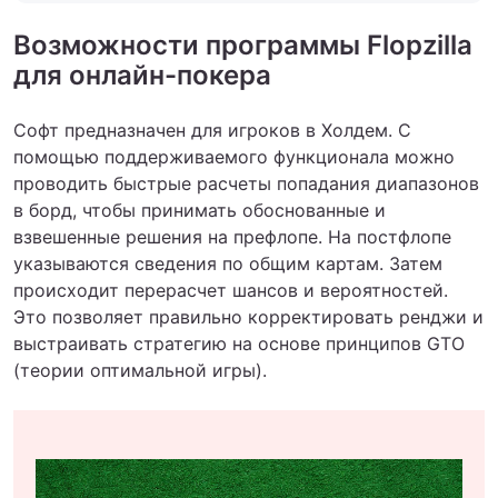
Возможности программы Flopzilla
для онлайн-покера
Софт предназначен для игроков в Холдем. С
помощью поддерживаемого функционала можно
проводить быстрые расчеты попадания диапазонов
в борд, чтобы принимать обоснованные и
взвешенные решения на префлопе. На постфлопе
указываются сведения по общим картам. Затем
происходит перерасчет шансов и вероятностей.
Это позволяет правильно корректировать ренджи и
выстраивать стратегию на основе принципов GTO
(теории оптимальной игры).