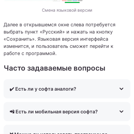
Смена языковой версии
Далее в открывшемся окне слева потребуется
выбрать пункт «Русский» и нажать на кнопку
«Сохранить». Языковая версия интерфейса
изменится, и пользователь сможет перейти к
работе с программой.
Часто задаваемые вопросы
✔️ Есть ли у софта аналоги?
📲 Есть ли мобильная версия софта?