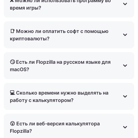
❌ Можно ли использовать программу во
время игры?
📑 Можно ли оплатить софт с помощью
криптовалюты?
🙄 Есть ли Flopzilla на русском языке для
macOS?
💻 Сколько времени нужно выделять на
работу с калькулятором?
😮 Есть ли веб-версия калькулятора
Flopzilla?