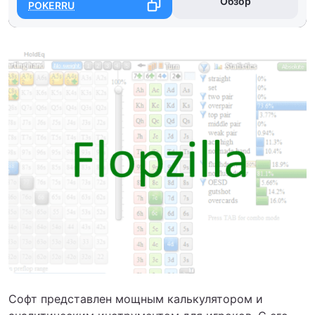
Обзор
POKERRU
Софт представлен мощным калькулятором и